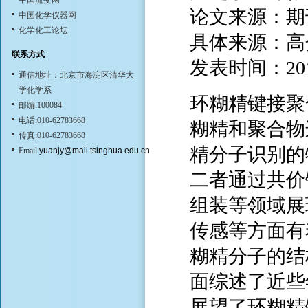
中国流变网
论文来源：期
中国化学仪器网
化学化工论坛
具体来源：高分子
联系方式
发表时间：20
通信地址：北京市海淀区清华大
学化学系
环糊精键接聚
邮编:100084
电话:010-62783668
糊精和聚合物
传真:010-62783668
精分子识别的
Email:
yuanjy@mail.tsinghua.edu.cn
二者通过共价
组装等领域展
传感等方面有
糊精分子的结
面综述了近些
展望了环糊精