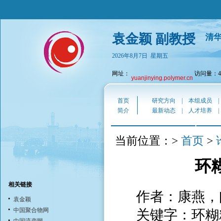
袁金颖 副教授
清
2026年8月7日 星期五
网址：
访问量：43
yuanjinying.polymer.cn
首页
研究方向
|
本组成员
简介
最新动态
|
人才培养
首页
当前位置：>
>
环
相关链接
作者：康燕，
袁金颖
中国聚合物网
关键字：环糊