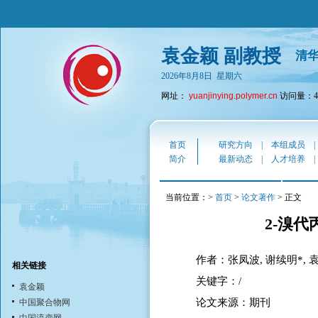
袁金颖 副教授
清
2026年8月8日 星期六
网址：
yuanjinying.polymer.cn
访问量：43
首页
研究方向
|
本组成员
简介
最新动态
|
人才培养
当前位置：>
首页
>
论文著作
> 正文
2-溴
作者：张凤波, 谢续明*, 袁
相关链接
关键字：/
袁金颖
论文来源：期刊
中国聚合物网