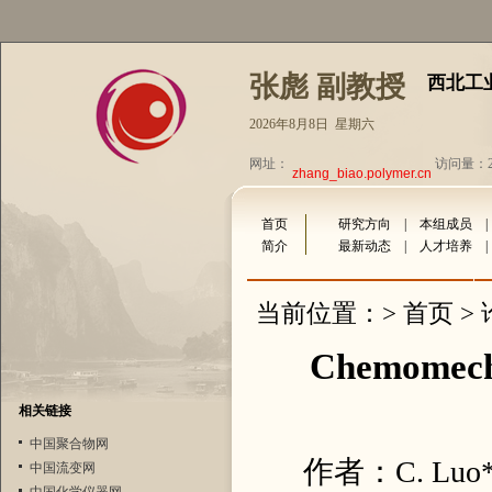
张彪 副教授
西北工
2026年8月8日 星期六
网址：
访问量：23
zhang_biao.polymer.cn
首页
研究方向
|
本组成员
简介
最新动态
|
人才培养
首页
当前位置：>
>
Chemomecha
相关链接
中国聚合物网
作者：C. Luo*, B
中国流变网