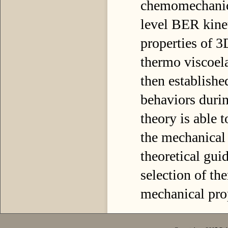
chemomechanics
level BER kine
properties of 3
thermo viscoela
then established
behaviors durin
theory is able 
the mechanical
theoretical gui
selection of the
mechanical pro