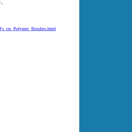
备。
OFs_on_Polymer_Brushes.html