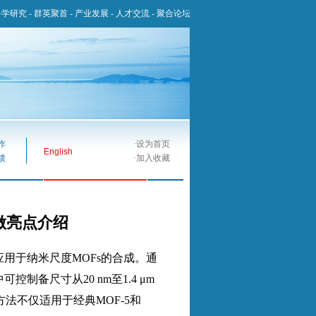
科学研究
-
群英聚首
-
产业发展
-
人才交流
-
聚合论坛
作
·
设为首页
English
馈
·
加入收藏
s 做亮点介绍
应用于纳米尺度
MOFs
的合成。通
中可控制备尺寸从
20 nm
至
1.4
μ
m
方法不仅适用于经典
MOF-5
和