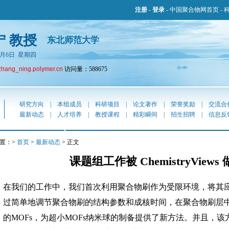
注册
-
登录
-
中国聚合物网首页
-
宁 教授
东北师范大学
年8月6日 星期四
zhang_ning.polymer.cn
访问量：588675
研究方向
|
本组成员
|
科研项目
|
论文著作
|
荣誉奖励
|
交流合
最新动态
|
人才培养
|
教授课程
|
精彩瞬间
|
招生招聘
|
信息反
置：>
首页
>
最新动态
> 正文
课题组工作被 ChemistryView
在我们的工作中，我们首次利用聚合物刷作为受限环境，将其
过简单地调节聚合物刷的结构参数和成核时间，在聚合物刷层
的
MOFs
，为超小
MOFs纳米球
的制备提供了新方法。并且，该