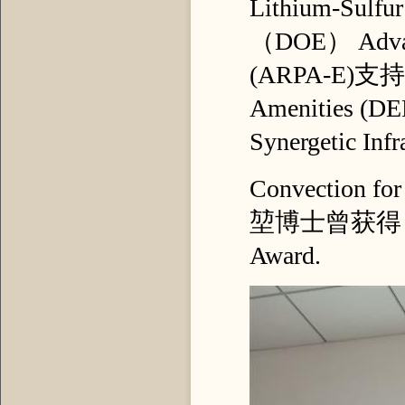
Lithium-Sul
（DOE） Advanc
(ARPA-E)支持的 D
Amenities (D
Synergetic Infr
Convection fo
堃博士曾获得 NASA
Award.