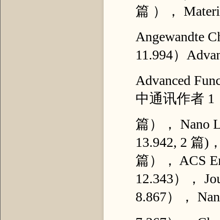
篇 ）， Materi
Angewandte Ch
11.994）Advan
Advanced Fun
中通讯作者 1
篇）， Nano Lett
13.942, 2 篇)， 
篇）， ACS Ener
12.343）， Jour
8.867）， Nan