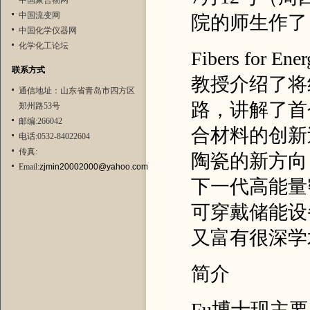
中国聚合物网
中国流变网
院的师生作了《A
中国化学仪器网
化学化工论坛
Fibers for 
联系方式
教授介绍了将
通信地址：山东省青岛市四方区
路，讲解了首
郑州路53号
邮编:266042
合材料的创新
电话:0532-84022604
传真:
陶瓷的新方向
Email:
zjmin20002000@yahoo.com
下一代高能量
可穿戴储能设
又富有很深学
简介
Fu博士现主