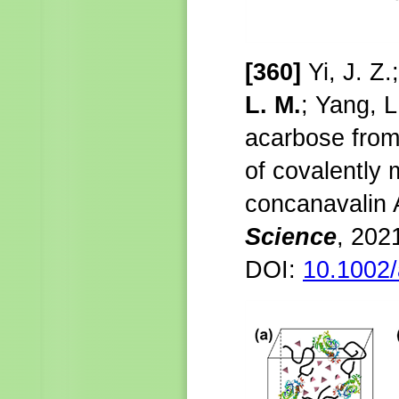
[360
]
Yi, J. Z
L. M.
; Yang, L
acarbose from
of covalently 
concanavalin
Science
,
202
DOI:
10.1002