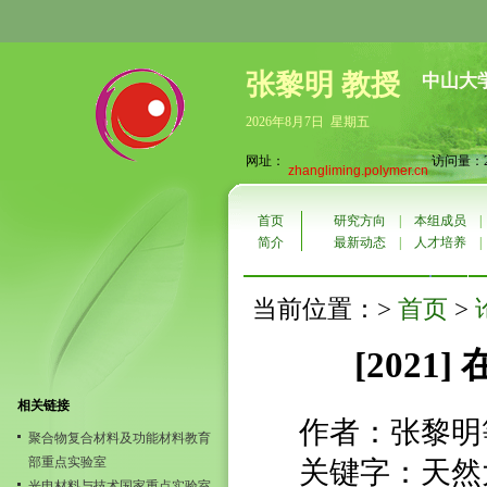
张黎明 教授
中山大
2026年8月7日 星期五
网址：
访问量：27
zhangliming.polymer.cn
首页
研究方向
|
本组成员
简介
最新动态
|
人才培养
首页
当前位置：>
>
[2021]
相关链接
作者：张黎明等//Zh
聚合物复合材料及功能材料教育
部重点实验室
关键字：天然
光电材料与技术国家重点实验室