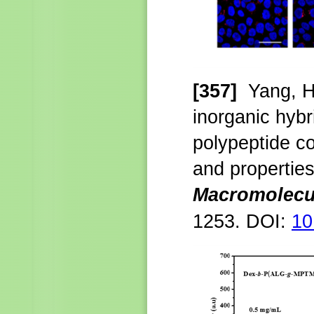
[357]
Yang, H
inorganic hybr
polypeptide co
and
propertie
Macromolecu
1253
.
DOI:
10