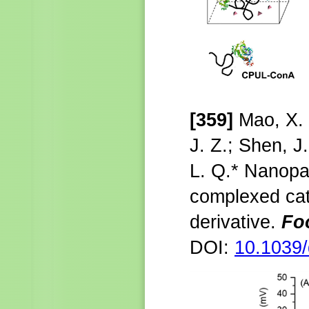
[359]
Mao, X.
J. Z.;
Shen,
J
L. Q.*
Nanopar
complexed cat
derivative.
Fo
DOI:
10.1039