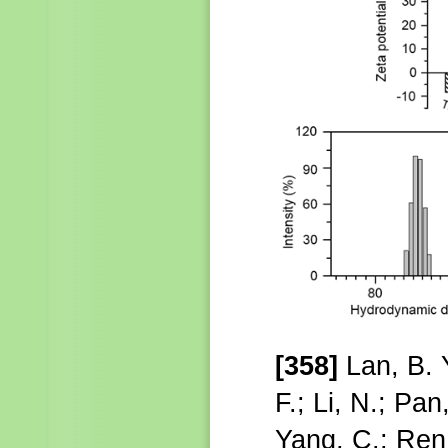
[358]
Lan, B. 
F.
; Li, N.; Pan
Yang, C.; Ren