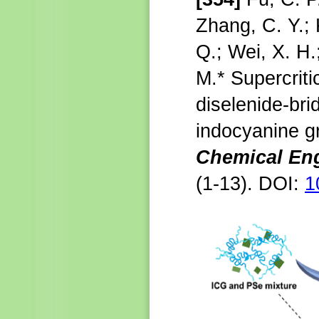
Zhang, C. Y.; 
Q.; Wei, X. H.
M.*
Supercritic
diselenide-br
indocyanine g
Chemical Eng
(1-13).
DOI:
1