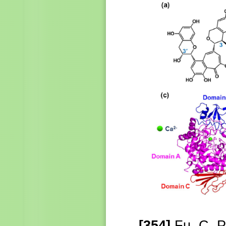
[354]
Fu, C. P