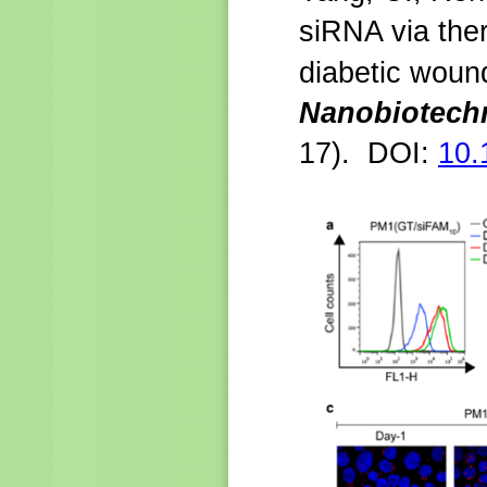
siRNA via the
diabetic woun
Nanobiotech
17).
DOI:
10.