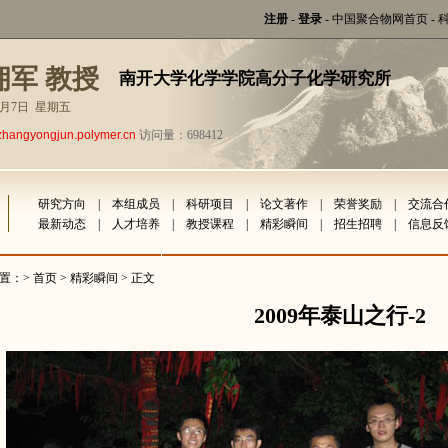
注册
-
登录
-
中国聚合物网首页
-
拥军 教授
南开大学化学学院高分子化学研究所
年8月7日 星期五
zhangyongjun.polymer.cn
访问量：698412
研究方向
|
本组成员
|
科研项目
|
论文著作
|
荣誉奖励
|
交流合
最新动态
|
人才培养
|
教授课程
|
精彩瞬间
|
招生招聘
|
信息反
置：>
首页
>
精彩瞬间
> 正文
2009年泰山之行-2