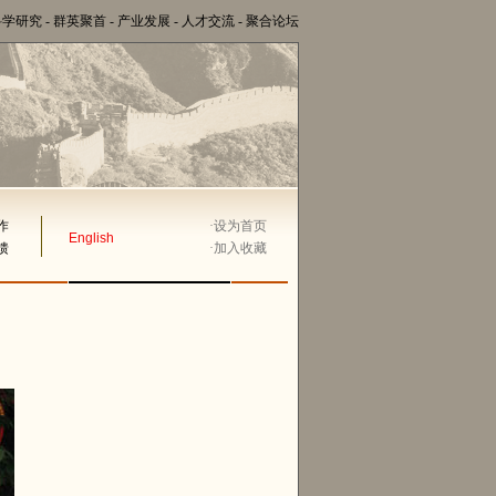
科学研究
-
群英聚首
-
产业发展
-
人才交流
-
聚合论坛
作
·
设为首页
English
馈
·
加入收藏