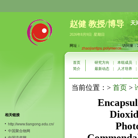
赵健 教授/博导
天
2026年8月9日 星期日
网址：
访问量：22
zhaojiantjpu.polymer.cn
首页
研究方向
|
本组成员
简介
最新动态
|
人才培养
首页
当前位置：>
>
Encapsul
Dioxid
相关链接
Photo
http://www.tiangong.edu.cn/
中国聚合物网
Commendabl
中国流变网