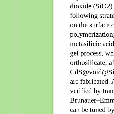
dioxide (SiO2) 
following strat
on the surface 
polymerization
metasilicic aci
gel process, wh
orthosilicate; 
CdS@void@SiO2
are fabricated.
verified by tr
Brunauer–Emmet
can be tuned by