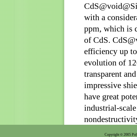
CdS@void@SiO2
with a consider
ppm, which is 
of CdS. CdS@
efficiency up 
evolution of 12
transparent and
impressive shie
have great pote
industrial‐scale
nondestructivit
Copyright
2005 Pol
©