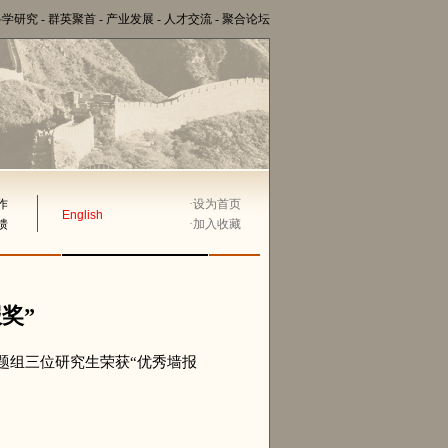
科学研究
-
群英聚首
-
产业发展
-
人才交流
-
聚合论坛
作
·
设为首页
English
馈
·
加入收藏
奖”
题组三位研究生
荣获“优秀墙报