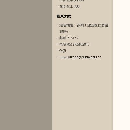
中国化学仪器网
化学化工论坛
联系方式
通信地址：苏州工业园区仁爱路
199号
邮编:215123
电话:0512-65882045
传真:
Email:
ylzhao@suda.edu.cn