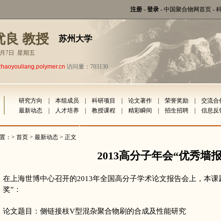
注册
-
登录
-
中国聚合物网首页
-
优良 教授
苏州大学
年8月7日 星期五
zhaoyouliang.polymer.cn
访问量：703130
研究方向
|
本组成员
|
科研项目
|
论文著作
|
荣誉奖励
|
交流合
最新动态
|
人才培养
|
教授课程
|
精彩瞬间
|
招生招聘
|
信息反
置：>
首页
>
最新动态
> 正文
2013高分子年会“优秀墙报
在上海世博中心召开的
2013年
全国高分子学术论文报告会上，本课
奖”：
论文题目：侧链接枝V型混杂聚合物刷的合成及性能研究