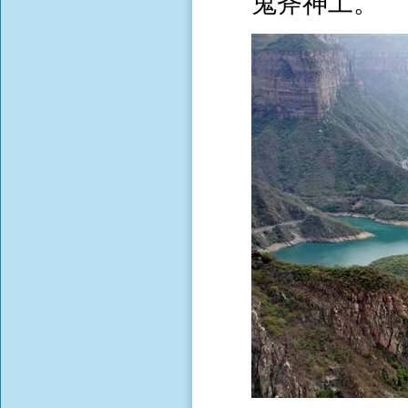
鬼斧神工。