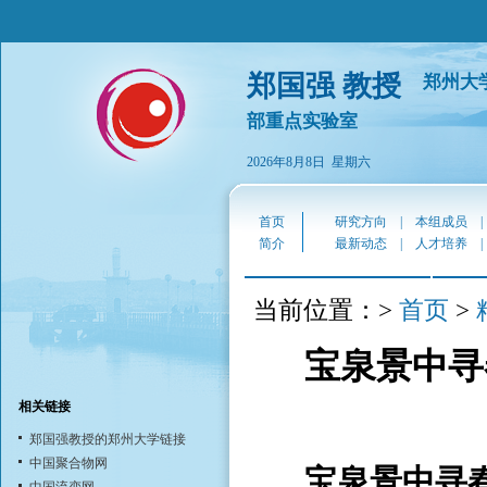
郑国强 教授
郑州大
部重点实验室
2026年8月8日 星期六
网址：
访问量
zhengguoqiang.polymer.cn
首页
研究方向
|
本组成员
简介
最新动态
|
人才培养
首页
当前位置：>
>
宝泉景中寻
相关链接
郑国强教授的郑州大学链接
中国聚合物网
宝泉景中寻