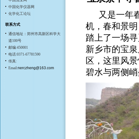
中国流变网
中国化学仪器网
又是一年春
化学化工论坛
机，春和景明
联系方式
通信地址：郑州市高新区科学大
踏上了一场寻
道100号
新乡市的宝泉
邮编:450001
电话:0371-67781590
区，这里风景
传真:
Email:
nerczheng@163.com
碧水与两侧峭