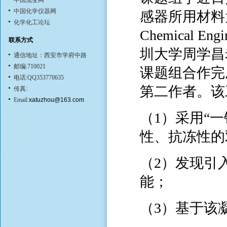
中国流变网
中国化学仪器网
感器所用材料
化学化工论坛
Chemical E
联系方式
圳大学周学昌
通信地址：西安市学府中路
邮编:710021
课题组合作完
电话:QQ353770635
第二作者。该
传真:
Email:
xatuzhou@163.com
（1）采用“
性、抗冻性的
（2）发现引
能；
（3）基于该