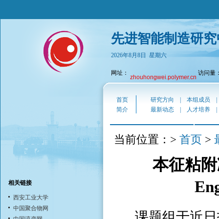
先进智能制造研究
2026年8月8日 星期六
网址：
访问量：7
zhouhongwei.polymer.cn
首页
研究方向
|
本组成员
简介
最新动态
|
人才培养
首页
当前位置：>
>
本征粘附凝
En
相关链接
西安工业大学
中国聚合物网
课题组于近日