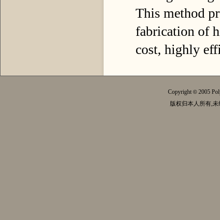
This method pr
fabrication of 
cost, highly eff
Copyright
2005 Pol
©
版权归本人所有,未