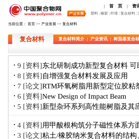
首 页
资
|
|
塑料
|
橡胶
|
纤维
|
复合材料
|
当前位置：
首页
>>
产业发展
>> 复合材料
复合材料
复合材料简介
产业资讯
树脂基复合
|
|
9 [资料]
东北研制成功新型复合材料 可
8 [资料]
自增强复合材料发展及应用
7 [论文]
RTM环氧树脂用新型定位胶粘
6 [资料]
New Design of Impact Beam
5 [资料]
新型杂环系列高性能树脂及其
4 [资料]
用甲酸根构筑分子磁性体系方
3 [论文]
粘土/橡胶纳米复合材料的结