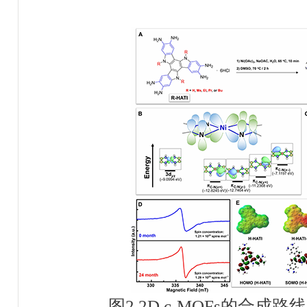
图
2 2D c-MOFs
的合成
路线