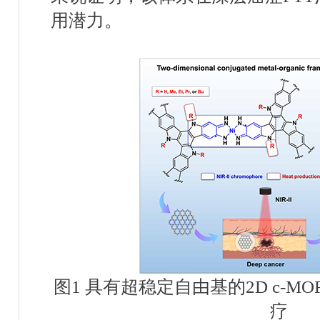
用潜力。
图
1
具有超稳定自由基的
2D c-MO
疗