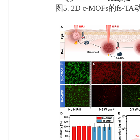
图
5. 2D c-MOFs
的
fs-TA