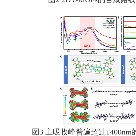
图
3
主吸收峰普遍超过
1400nm