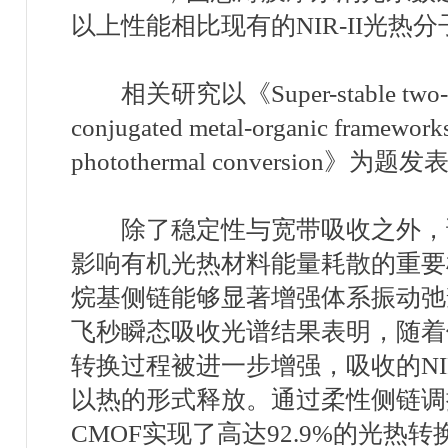
以上性能相比现有的
NIR-II
光热分
相关研究以
《
Super-stable two
conjugated metal-organic frameworks 
photothermal conversion
》
为题发
除了稳定性与宽带吸收之外，
影响有机光热材料能量耗散的重要
烷基侧链能够显著增强体系振动弛
飞秒瞬态吸收光谱结果表明，随着
转换过程被进一步增强，吸收的
NI
以热的形式释放。通过柔性侧链调
CMOF
实现了高达
92.9%
的光热转