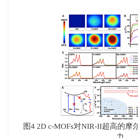
图
4 2D c-MOFs
对
NIR-II
超高的摩
力