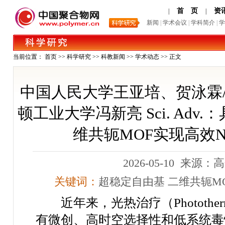
首 页
资
|
|
新闻
|
学术会议
|
学科简介
|
学
当前位置：
首页
>>
科学研究
>>
科教新闻
>>
学术动态
>> 正文
中国人民大学王亚培、贺泳霖
顿工业大学冯新亮 Sci. Ad
维共轭MOF实现高效NI
2026-05-10 来源
关键词：
超稳定自由基
二维共轭M
近年来，光热治疗（
Photother
有微创、高时空选择性和低系统毒