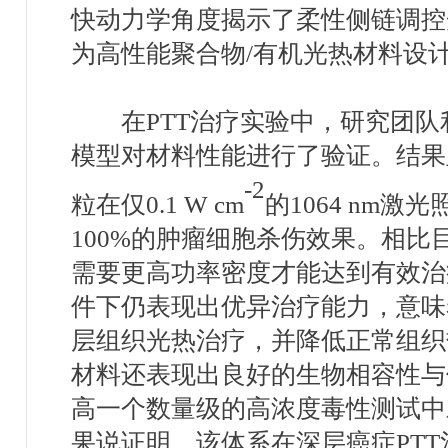
快动力学角度揭示了柔性侧链调控
为高性能聚合物
/
有机光热材料设
在
PTT
治疗实验中，研究团队
模型对材料性能进行了验证。结果
-2
粒在仅
0.1 W cm
的
1064 nm
激光
100%
的肿瘤细胞杀伤效果。相比
需要更高功率密度才能达到有效治
件下仍表现出优异治疗能力，意味
层组织光热治疗，并降低正常组织
材料还表现出良好的生物相容性与
高一个数量级的高浓度毒性测试中
果说证明，该体系
在深层癌症
PTT