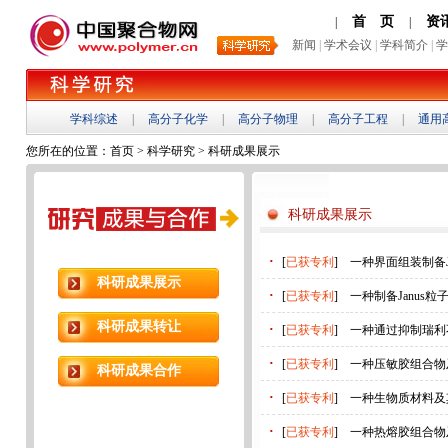
首 页
资
|
|
新闻
|
学术会议
|
学科简介
|
学
学科综述
|
高分子化学
|
高分子物理
|
高分子工程
|
通用
您所在的位置：
首页
>
科学研究
> 科研成果展示
科研成果展示
·
[
已获专利
]
一种界面组装制备J
科研成果展示
·
[
已获专利
]
一种制备Janus
科研成果转让
·
[
已获专利
]
一种通过抑制瑞利
·
[
已获专利
]
一种压敏胶组合物
科研成果合作
·
[
已获专利
]
一种生物质材料及
·
[
已获专利
]
一种热熔胶组合物