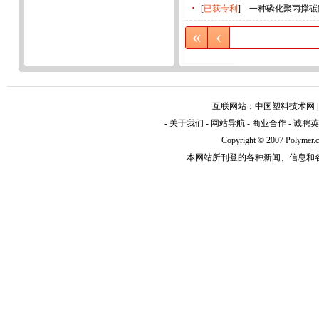
·
[
已获专利
]
一种磷化聚丙撑碳
«
‹
互联网站：
中国塑料技术网
-
关于我们
-
网站导航
-
商业合作
-
诚聘英
Copyright © 2007 Polym
本网站所刊登的各种新闻、信息和