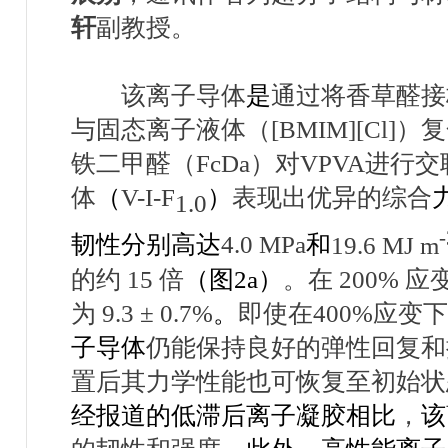
轩
副教授。
该离子导体
是
通过将香草醛接
与固态离子液体（
[BMIM][Cl]
）复
铁二甲醛（
FcDa
）对
VPVA
进行交
体
（
V-I-F
）
表现出优异的综合
1.0
-
韧性分别高达
4.0 MPa
和
19.6 MJ m
的约
15
倍
（图
2a
）
。在
200%
应
为
9.3 ± 0.7%
。
即使在
400%
应变下
子导体
仍能保持良好的弹性回复和
置后其力学性能也可恢复至初始状
经报道的低滞后离子凝胶相比
，
该