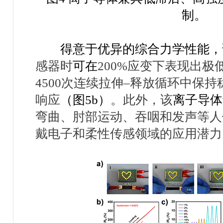
制。
得意于优异的综合力学性能，
感器时
可在
200%
应变下表现出极
4500
次连续拉伸
–
释放循环中保持
响应
（图
5b
）
。此外，该
离子导体
弯曲、肘部运动、吞咽和发声等人
戴电子和柔性传感领域的应用潜力