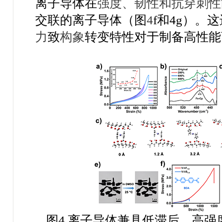
离子导体在
强度、韧性和抗穿刺性
交联的离子导体（图
4
f
和
4g
）。这
力
致
构象
转变特性对于制备高性能
图
4
离子导体兼具低滞后、高强