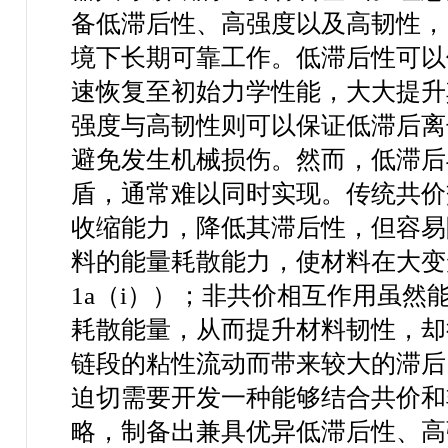
备低滞后性、高强度以及高韧性，
境下长期可靠工作。低滞后性可以
速恢复至初始力学性能，大大提升
强度与高韧性则可以保证低滞后离
避免发生机械损伤。
然而，低滞后
盾，
通常难以同时实现。传统共价
收缩能力，
降低
其滞
后
性
，但容易
料的能量耗散能力，使材料在大变
1a
（
i
））
；非共价相互作用虽然
耗散能量，从而提
升
材料
韧性，却
链段的粘性流动而
带来较大
的
滞后
迫切需要开发一种能够结合共价和
略
，制备出兼具优异低滞后性、高