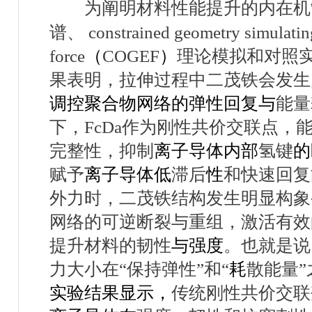
为阐明材料性能提升的内在机
谱、
constrained geometry simulatin
force
（
COGEF
）
理论模拟和对照
果表明，拉伸过程中二茂铁会发生
调控聚合物网络的弹性回复与
能量
下，
FcDa
作为刚性共价交联点，
完整性，抑制
离子导体内部
氢键
的
赋予
离子导体低
滞后
性
和快速回复
外力时，二茂铁结构发生明显构象
网络的可逆断裂与重组，激活有效
提升材料的韧性
与强度
。也就是说
力大小在
“
保持弹性
”
和
“
耗
散能量
”
实验结果显示，
传统刚性共价交联