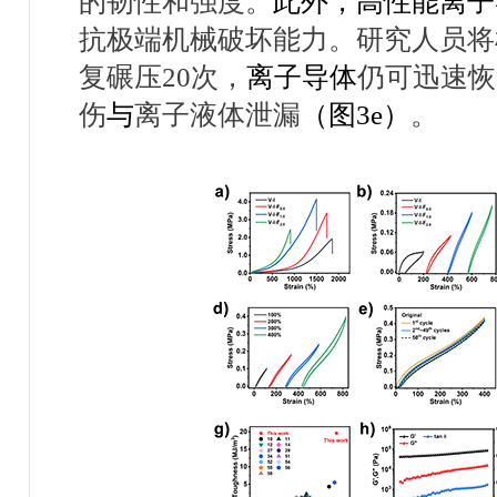
的韧性和强度。
此外，高性能离子
抗极端机械破坏能力。研究人员将
复碾压
20
次，
离子导体
仍可迅速恢
伤
与
离子液体泄漏
（图
3e
）
。