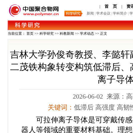
首 页
资
|
|
新闻
|
学术会议
|
学科简介
|
学
当前位置：
首页
>>
科学研究
>>
科教新闻
>>
学术动态
>> 正文
吉林大学孙俊奇教授、李懿轩副教
二茂铁构象转变构筑低滞后、
离子导
2026-06-02 来源
关键词：
低滞后
高强度
高韧
可拉伸离子导体是可穿戴传感
器人等领域的重要材料基础。理想