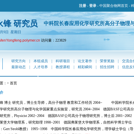
注册
-
登录
-
中国聚合物网首页
-
永锋 研究员
中科院长春应用化学研究所高分子物理
年8月9日 星期日
MenYongfeng.polymer.cn
访问量：223829
研究方向
|
本组成员
|
科研项目
|
论文著作
|
荣誉奖励
|
交流合
最新动态
|
人才培养
|
教授课程
|
精彩瞬间
|
招生招聘
|
信息反
置：> 首页
介
 博士 研究员，博士生导师，高分子物理 教育和工作经历 2004~ 中国科学院长
学研究所高分子物理与化学国家重点实验室，研究员 2004~2004 德国BASF公司高分
究所，Physicist 2002~2004 德国BASF公司高分子物理研究所，博士后 2001~200
莱堡大学物理系，研究助理 1998~2001 德国弗莱堡大学物理系，自然科学博士学位
：Gert Strobl教授） 1995~1998 中国科学院长春应用化学研究所，理学硕士学位（导