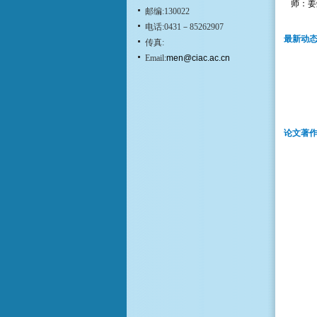
师：姜
邮编:130022
电话:0431－85262907
最新动
传真:
Email:
men@ciac.ac.cn
论文著