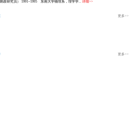
炳政研究员） 1991~1995 东南大学物理系，理学学...
详细
>>
态
更多
>>
作
更多
>>