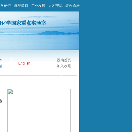
科学研究
-
群英聚首
-
产业发展
-
人才交流
-
聚合论坛
与化学国家重点实验室
作
·
设为首页
English
馈
·
加入收藏
春
2