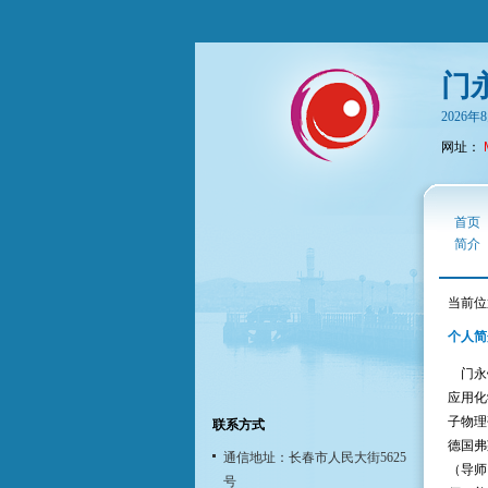
门
2026
网址：
首页
简介
当前位
个人简
门永锋
应用化
子物理研
联系方式
德国弗
通信地址：长春市人民大街5625
（导师
号