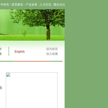
科学研究
-
群英聚首
-
产业发展
-
人才交流
-
聚合论坛
作
·
设为首页
English
馈
·
加入收藏
范