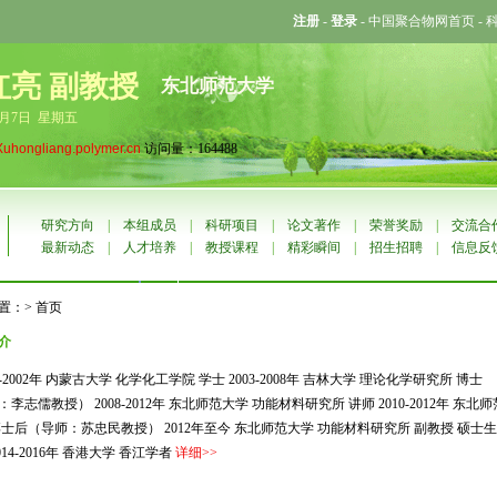
注册
-
登录
-
中国聚合物网首页
-
红亮 副教授
东北师范大学
8月7日 星期五
Xuhongliang.polymer.cn
访问量：164488
研究方向
|
本组成员
|
科研项目
|
论文著作
|
荣誉奖励
|
交流合
最新动态
|
人才培养
|
教授课程
|
精彩瞬间
|
招生招聘
|
信息反
置：> 首页
介
-2002年 内蒙古大学 化学化工学院 学士 2003-2008年 吉林大学 理论化学研究所 博士
李志儒教授） 2008-2012年 东北师范大学 功能材料研究所 讲师 2010-2012年 东北师
博士后（导师：苏忠民教授） 2012年至今 东北师范大学 功能材料研究所 副教授 硕士生
014-2016年 香港大学 香江学者
详细
>>