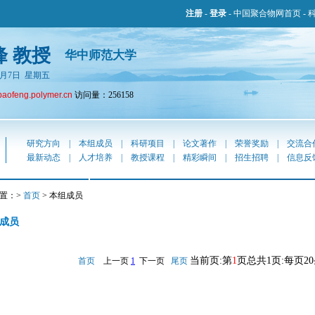
注册
-
登录
-
中国聚合物网首页
-
峰 教授
华中师范大学
年8月7日 星期五
baofeng.polymer.cn
访问量：256158
研究方向
|
本组成员
|
科研项目
|
论文著作
|
荣誉奖励
|
交流合
最新动态
|
人才培养
|
教授课程
|
精彩瞬间
|
招生招聘
|
信息反
置：>
首页
> 本组成员
成员
当前页:第
1
页总共1页:每页2
首页
上一页
1
下一页
尾页