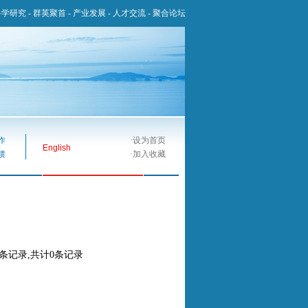
科学研究
-
群英聚首
-
产业发展
-
人才交流
-
聚合论坛
作
·
设为首页
English
馈
·
加入收藏
0条记录,共计0条记录