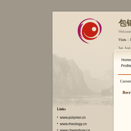
包
Welcome
Visits：
Sat. Aug
Home
Profil
Curren
Recr
Links
www.polymer.cn
www.rheology.cn
www.chemshow.cn