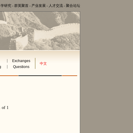
科学研究
-
群英聚首
-
产业发展
-
人才交流
-
聚合论坛
|
Exchanges
中文
|
g
Questions
1
of 1