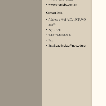
www.chembbs.com.cn
Contact Info.
Address：宁波市江北区风华路
818号
Zip:315211
Tel:0574-87609986
Fax:
Email:
baojinbiao@nbu.edu.cn