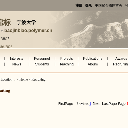
注册
-
登录
-
中国聚合物网首页
-
锦标
宁波大学
baojinbiao.polymer.cn
 to
128827
 8th 2026
|
|
|
|
|
Interests
Personnel
Projects
Publications
Awards
|
|
|
|
|
e
News
Students
Teaching
Album
Recruitin
t Location ：> Home > Recruiting
uiting
Page
FirstPage
Previous
1
Next
LastPage