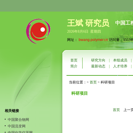
王斌 研究员
中国工
2026年8月6日 星期四
网址：
bwang.polymer.cn
访问量：15534
首页
研究方向
|
本组成员
简介
最新动态
|
人才培养
当前位置：>
首页
> 科研项目
科研项目
首页
上一
相关链接
中国聚合物网
中国流变网
中国化学仪器网