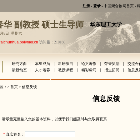
注册
-
登录
-
中国聚合物网首页
-
春华 副教授 硕士生导师
华东理工大学
年8月8日 星期六
caichunhua.polymer.cn
访问量：210160
研究方向
|
本组成员
|
科研项目
|
论文著作
|
荣誉奖励
|
交流合
最新动态
|
人才培养
|
教授课程
|
精彩瞬间
|
招生招聘
|
信息反
置：>
首页
> 信息反馈
信息反馈
请尽量完整输入您的基本资料，以便于我们能及时与您取得联系
*
真实姓名：