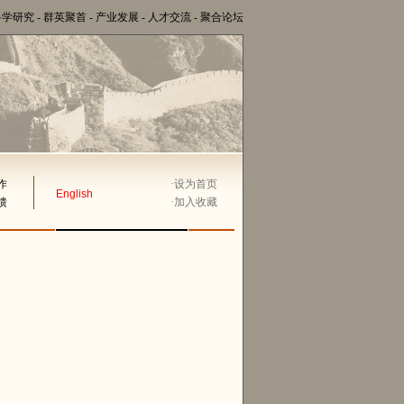
科学研究
-
群英聚首
-
产业发展
-
人才交流
-
聚合论坛
作
·
设为首页
English
馈
·
加入收藏