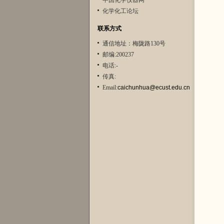
中国化学仪器网
化学化工论坛
联系方式
通信地址：梅陇路130号
邮编:200237
电话:-
传真:
Email:
caichunhua@ecust.edu.cn