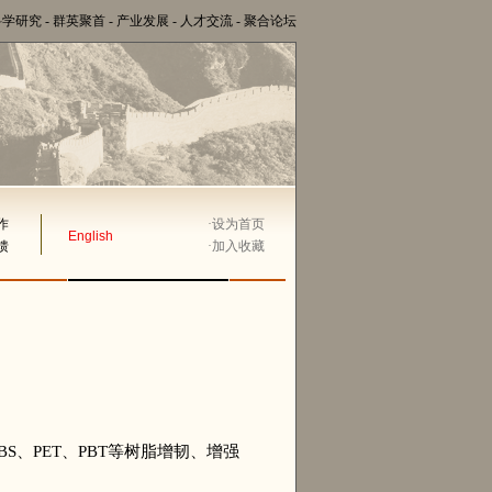
科学研究
-
群英聚首
-
产业发展
-
人才交流
-
聚合论坛
作
·
设为首页
English
馈
·
加入收藏
、PET、PBT等树脂增韧、增强