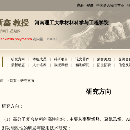
注册
-
登录
-
中国聚合物网首页
-
新鑫 教授
河南理工大学材料科学与工程学院
年8月6日 星期四
caoxinxin.polymer.cn
访问量：190213
研究方向
|
本组成员
|
科研项目
|
论文著作
|
荣誉奖励
|
交流合
最新动态
|
人才培养
|
教授课程
|
精彩瞬间
|
招生招聘
|
信息反
置：>
首页
> 研究方向
研究方向
研究方向：
（1）高分子复合材料的高性能化，主要从事聚烯烃、聚氯乙烯、ABS
剂功能改性的研发与应用技术研究；