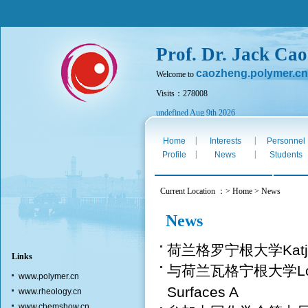
Prof. Dr. Jack Cao
caozheng.polymer.cn
Welcome to
Visits：278008
undefined Aug 9th 2026
|
|
Home
Interests
Personnel
|
|
Profile
News
Students
Current Location ：> Home > News
News
荷兰格罗宁根大学Kat
Links
与荷兰瓦格宁根大学Loui
www.polymer.cn
Surfaces A
www.rheology.cn
www.chemshow.cn