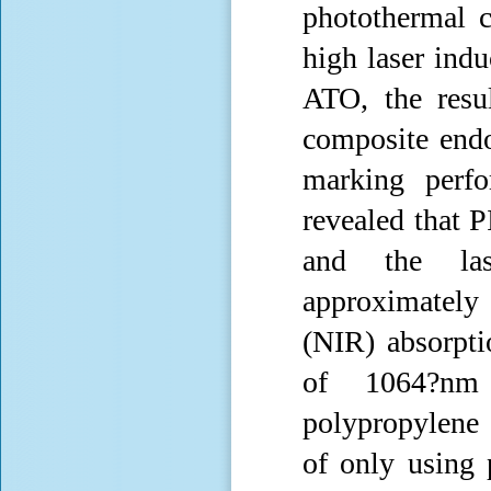
photothermal c
high laser ind
ATO, the res
composite end
marking perf
revealed that 
and the lase
approximately
(NIR) absorpti
of 1064?nm 
polypropylene
of only using