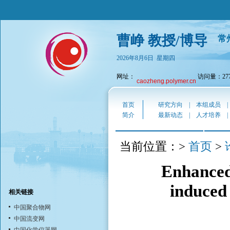
曹峥 教授/博导
常
2026年8月6日 星期四
网址：
访问量：277
caozheng.polymer.cn
首页
研究方向
|
本组成员
简介
最新动态
|
人才培养
首页
当前位置：>
>
Enhanced
induced
相关链接
中国聚合物网
中国流变网