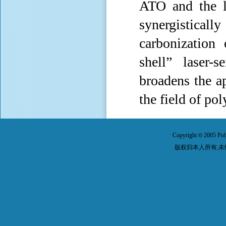
ATO and the l
synergistical
carbonization 
shell” laser-
broadens the ap
the field of po
Copyright
2005 Pol
©
版权归本人所有,未