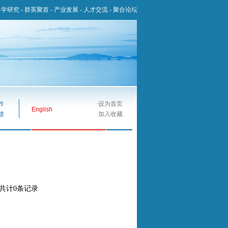
科学研究
-
群英聚首
-
产业发展
-
人才交流
-
聚合论坛
作
·
设为首页
English
馈
·
加入收藏
,共计0条记录