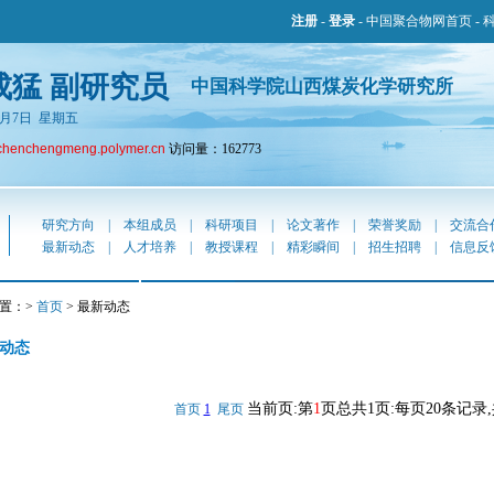
注册
-
登录
-
中国聚合物网首页
-
成猛 副研究员
中国科学院山西煤炭化学研究所
年8月7日 星期五
chenchengmeng.polymer.cn
访问量：162773
研究方向
|
本组成员
|
科研项目
|
论文著作
|
荣誉奖励
|
交流合
最新动态
|
人才培养
|
教授课程
|
精彩瞬间
|
招生招聘
|
信息反
置：>
首页
> 最新动态
动态
当前页:第
1
页总共1页:每页20条记录
首页
1
尾页