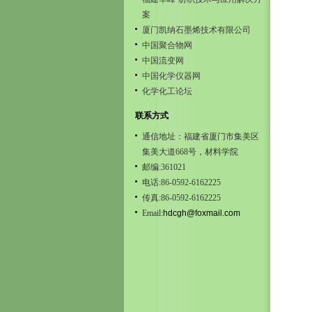
案
厦门凯纳石墨烯技术有限公司
中国聚合物网
中国流变网
中国化学仪器网
化学化工论坛
联系方式
通信地址：福建省厦门市集美区
集美大道668号，材料学院
邮编:361021
电话:86-0592-6162225
传真:86-0592-6162225
Email:
hdcgh@foxmail.com