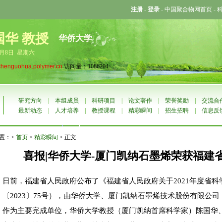
注册
-
登录
-
中国聚合物网首页
-
国华 教授
华侨大学
8月8日 星期六
chenguohua.polymer.cn
访问量：1086204
研究方向
|
本组成员
|
科研项目
|
论文著作
|
荣誉奖励
|
交流合
最新动态
|
人才培养
|
教授课程
|
精彩瞬间
|
招生招聘
|
信息反
置：>
首页
>
精彩瞬间
> 正文
喜报|华侨大学-厦门凯纳石墨烯荣获福建
日前，福建省人民政府公布了《福建省人民政府关于2021年度省
〔2023〕75号），由华侨大学、厦门凯纳石墨烯技术股份有限公司
作为主要完成单位，华侨大学教授（厦门凯纳首席科学家）陈国华