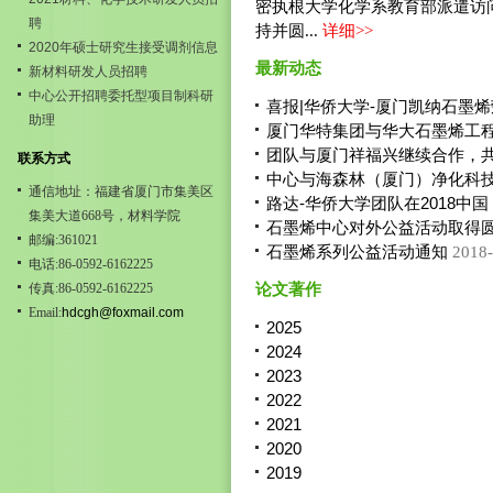
密执根大学化学系教育部派遣访问学
聘
持并圆...
详细
>>
2020年硕士研究生接受调剂信息
最新动态
新材料研发人员招聘
中心公开招聘委托型项目制科研
喜报|华侨大学-厦门凯纳石墨
助理
厦门华特集团与华大石墨烯工
团队与厦门祥福兴继续合作，
联系方式
中心与海森林（厦门）净化科
通信地址：福建省厦门市集美区
路达-华侨大学团队在2018
集美大道668号，材料学院
石墨烯中心对外公益活动取得
邮编:361021
石墨烯系列公益活动通知
2018-
电话:86-0592-6162225
传真:86-0592-6162225
论文著作
Email:
hdcgh@foxmail.com
2025
2024
2023
2022
2021
2020
2019