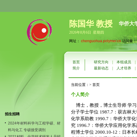
陈国华 教授
华侨大
2026年8月6日 星期四
网址：
chenguohua.polymer.cn
访问量：10
首页
研究方向
|
本组成员
简介
最新动态
|
人才培养
当前位置：> 首页
个人简介
博士，教授，博士生导师 学习工
分子学士学位 1987.7：获吉林
招生招聘
化学系助教 1990.7：华侨大学化
2024年材料科学与工程学硕、材
究 1996.7：华侨大学应用化学
料与化工 专硕接受调剂
程博士学位 2000.10-12：日本长
2021材料、化学技术研发人员招