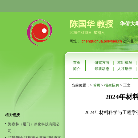
陈国华 教授
华侨大
2026年8月8日 星期六
网址：
chenguohua.polymer.cn
访问量：10
首页
研究方向
|
本组成员
简介
最新动态
|
人才培养
当前位置：>
首页
>
招生招聘
> 正文
2024年
2024年材料科学与工程学硕
相关链接
海森林（厦门）净化科技有限公
司
福建华峰-纺织技术与应用解决方