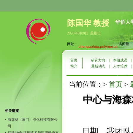
陈国华 教授
华侨大
2026年8月9日 星期日
网址：
访问量：10
chenguohua.polymer.cn
首页
研究方向
|
本组成员
简介
最新动态
|
人才培养
首页
当前位置：>
>
中心与海森
相关链接
海森林（厦门）净化科技有限公
司
日期，我团队
福建华峰-纺织技术与应用解决方