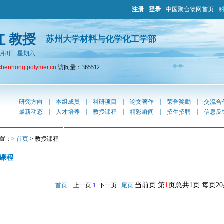
注册
-
登录
-
中国聚合物网首页
-
红 教授
苏州大学材料与化学化工学部
年8月8日 星期六
chenhong.polymer.cn
访问量：365512
研究方向
|
本组成员
|
科研项目
|
论文著作
|
荣誉奖励
|
交流合
最新动态
|
人才培养
|
教授课程
|
精彩瞬间
|
招生招聘
|
信息反
置：>
首页
> 教授课程
课程
当前页:第
1
页总共1页:每页2
首页
上一页
1
下一页
尾页