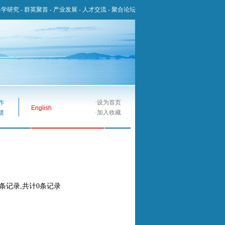
科学研究
-
群英聚首
-
产业发展
-
人才交流
-
聚合论坛
作
·
设为首页
English
馈
·
加入收藏
0条记录,共计0条记录