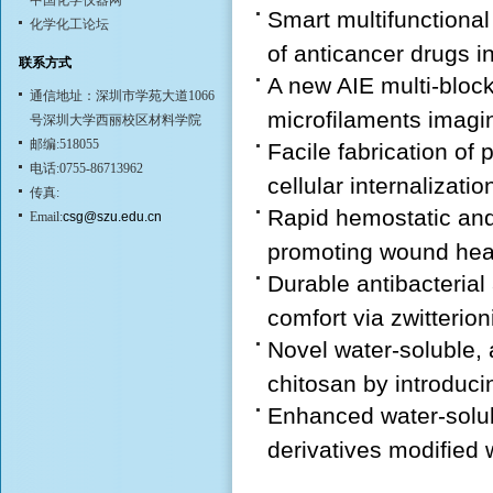
中国化学仪器网
Smart multifunctional
化学化工论坛
of anticancer drugs i
联系方式
A new AIE multi-block
通信地址：深圳市学苑大道1066
microfilaments imaging
号深圳大学西丽校区材料学院
邮编:518055
Facile fabrication of 
电话:0755-86713962
cellular internalization
传真:
Rapid hemostatic and
Email:
csg@szu.edu.cn
promoting wound hea
Durable antibacterial
comfort via zwitterioni
Novel water-soluble, 
chitosan by introducin
Enhanced water-solubil
derivatives modified w