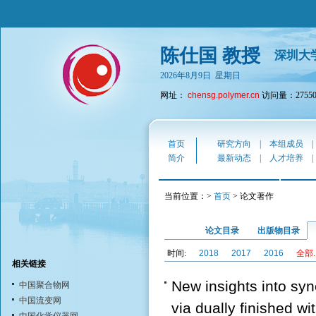
陈仕国 教授
深圳大
2026年8月9日 星期日
网址：
chensg.polymer.cn
访问量：27550
首页
研究方向
|
本组成员
简介
最新动态
|
人才培养
当前位置：>
首页
> 论文著作
论文目录
出版物目录
时间:
2018
2017
2016
全部..
相关链接
New insights into syne
中国聚合物网
中国流变网
via dually finished wit