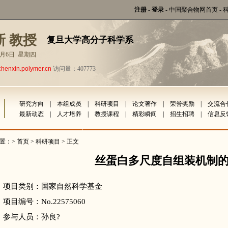
注册
-
登录
-
中国聚合物网首页
-
新 教授
复旦大学高分子科学系
年8月6日 星期四
chenxin.polymer.cn
访问量：407773
研究方向
|
本组成员
|
科研项目
|
论文著作
|
荣誉奖励
|
交流合
最新动态
|
人才培养
|
教授课程
|
精彩瞬间
|
招生招聘
|
信息反
置：>
首页
>
科研项目
> 正文
丝蛋白多尺度自组装机制
项目类别：国家自然科学基金
项目编号：No.22575060
参与人员：孙良?