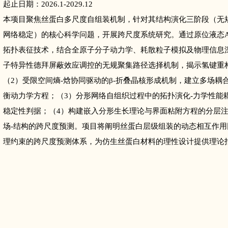
起止日期：2026.1-2029.12
本项目聚焦丝蛋白多尺度自组装机制，针对其结构演化三阶段（无
网络稳定）的核心科学问题，开展跨尺度系统研究。通过原位液态A
拓扑表征技术，结合全原子分子动力学、耗散粒子模拟及物理信息
子特异性德拜屏蔽效应调控的无规聚集路径选择机制，揭示氢键重
（2）受限空间熵-焓协同驱动的β-折叠晶核形成机制，建立多场
衡动力学方程；（3）分形网络自组织过程中的拓扑演化-力学性能
稳定性判据；（4）构建嵌入分形生长理论与界面粘附方程的分层注
场-结构的跨尺度预测。项目将阐明丝蛋白层级组装的动态相互作
理约束的跨尺度预测体系，为仿生丝蛋白材料的理性设计提供理论