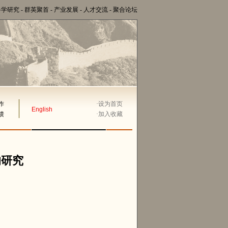
科学研究
-
群英聚首
-
产业发展
-
人才交流
-
聚合论坛
作
·
设为首页
English
馈
·
加入收藏
的研究