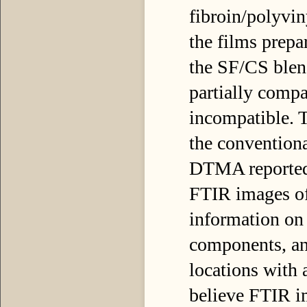
fibroin/polyvi
the films prepa
the SF/CS blen
partially comp
incompatible. T
the convention
DTMA reported 
FTIR images of 
information on 
components, an
locations with 
believe FTIR im