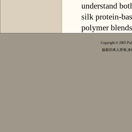
understand both
silk protein-ba
polymer blends
Copyright
2005 Pol
©
版权归本人所有,未