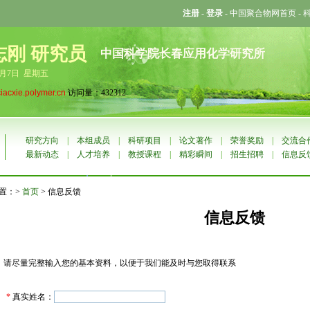
注册
-
登录
-
中国聚合物网首页
-
志刚 研究员
中国科学院长春应用化学研究所
8月7日 星期五
ciacxie.polymer.cn
访问量：432312
研究方向
|
本组成员
|
科研项目
|
论文著作
|
荣誉奖励
|
交流合
最新动态
|
人才培养
|
教授课程
|
精彩瞬间
|
招生招聘
|
信息反
置：>
首页
> 信息反馈
信息反馈
请尽量完整输入您的基本资料，以便于我们能及时与您取得联系
*
真实姓名：