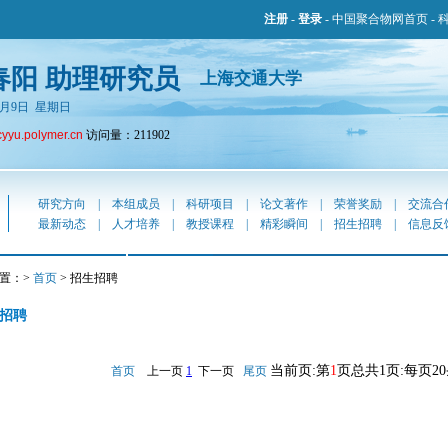
注册
-
登录
-
中国聚合物网首页
-
春阳 助理研究员
上海交通大学
年8月9日 星期日
cyyu.polymer.cn
访问量：211902
研究方向
|
本组成员
|
科研项目
|
论文著作
|
荣誉奖励
|
交流合
最新动态
|
人才培养
|
教授课程
|
精彩瞬间
|
招生招聘
|
信息反
置：>
首页
> 招生招聘
招聘
当前页:第
1
页总共1页:每页2
首页
上一页
1
下一页
尾页