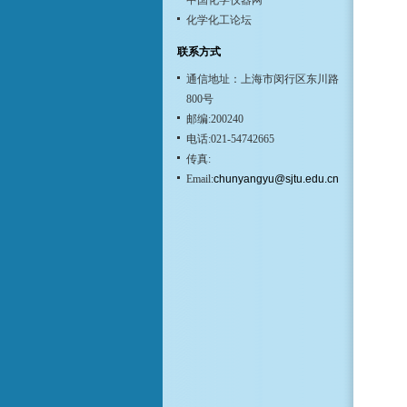
中国化学仪器网
化学化工论坛
联系方式
通信地址：上海市闵行区东川路
800号
邮编:200240
电话:021-54742665
传真:
Email:
chunyangyu@sjtu.edu.cn