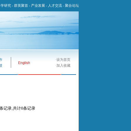
科学研究
-
群英聚首
-
产业发展
-
人才交流
-
聚合论坛
作
·
设为首页
English
馈
·
加入收藏
0条记录,共计0条记录