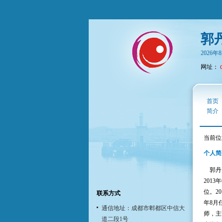
郭
2026
网址：
首页
简介
当前位
个人简
郭丹，
201
位。20
联系方式
年8月
通信地址：成都市郫都区中信大
师，主
道二段1号