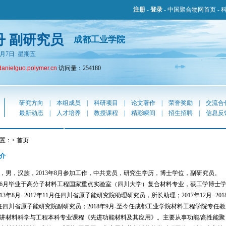
注册
-
登录
-
中国聚合物网首页
-
丹 副研究员
成都工业学院
年8月7日 星期五
danielguo.polymer.cn
访问量：254180
研究方向
|
本组成员
|
科研项目
|
论文著作
|
荣誉奖励
|
交流合
最新动态
|
人才培养
|
教授课程
|
精彩瞬间
|
招生招聘
|
信息反
置：> 首页
介
男，汉族，2013年8月参加工作，中共党员，研究生学历，博士学位，副研究员。
3年6月毕业于高分子材料工程国家重点实验室（四川大学）复合材料专业，获工学博士
13年8月- 2017年11月任四川省原子能研究院助理研究员，所长助理；2017年12月- 201
任四川省原子能研究院副研究员；2018年9月-至今任成都工业学院材料工程学院专任教
讲材料科学与工程本科专业课程《先进功能材料及其应用》。主要从事功能/高性能聚