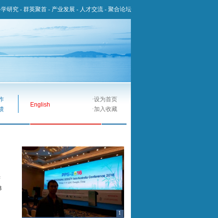
科学研究
-
群英聚首
-
产业发展
-
人才交流
-
聚合论坛
作
·
设为首页
English
馈
·
加入收藏
学
8
1