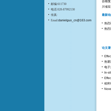
合物复
邮编:611730
川省应
电话:028-87992130
传真:
最新动
Email:
danielguo_cn@163.com
热烈祝
热烈祝
论文著
Effec
热塑
电子
In-si
Effec
秸秆
Nove