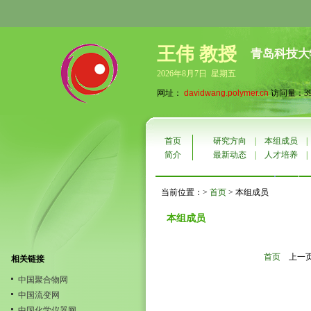
王伟 教授
青岛科技大
2026年8月7日 星期五
网址：
davidwang.polymer.cn
访问量：399
首页
研究方向
|
本组成员
简介
最新动态
|
人才培养
当前位置：>
首页
> 本组成员
本组成员
首页
上一
相关链接
中国聚合物网
中国流变网
中国化学仪器网