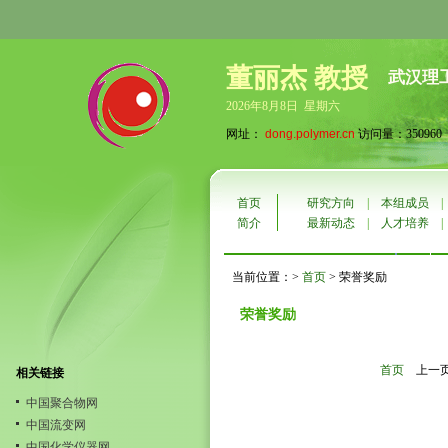
董丽杰 教授
武汉理
2026年8月8日 星期六
网址：
dong.polymer.cn
访问量：350960
首页
研究方向
|
本组成员
简介
最新动态
|
人才培养
当前位置：>
首页
> 荣誉奖励
荣誉奖励
首页
上一
相关链接
中国聚合物网
中国流变网
中国化学仪器网