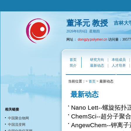
董泽元 教授
吉林大
2026年8月6日 星期四
网址：
dongzy.polymer.cn
访问量：39577
首页
研究方向
|
本组成员
简介
最新动态
|
人才培养
当前位置：>
首页
> 最新动态
最新动态
Nano Lett--螺旋
相关链接
ChemSci--超分子
中国聚合物网
AngewChem--钾
中国流变网