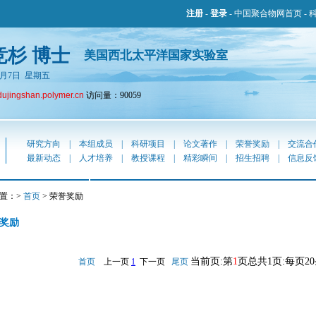
注册
-
登录
-
中国聚合物网首页
-
竞杉 博士
美国西北太平洋国家实验室
年8月7日 星期五
dujingshan.polymer.cn
访问量：90059
研究方向
|
本组成员
|
科研项目
|
论文著作
|
荣誉奖励
|
交流合
最新动态
|
人才培养
|
教授课程
|
精彩瞬间
|
招生招聘
|
信息反
置：>
首页
> 荣誉奖励
奖励
当前页:第
1
页总共1页:每页2
首页
上一页
1
下一页
尾页