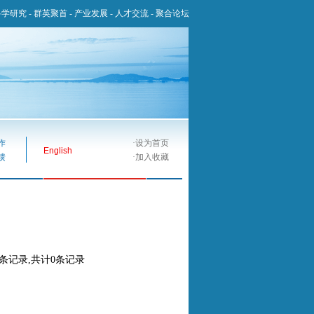
科学研究
-
群英聚首
-
产业发展
-
人才交流
-
聚合论坛
作
·
设为首页
English
馈
·
加入收藏
0条记录,共计0条记录