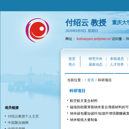
付绍云 教授
重庆大
2026年8月9日 星期日
网址：
fushaoyun.polymer.cn
访问量：394
首页
研究方向
|
本组成员
简介
最新动态
|
人才培养
当前位置：>
首页
> 科研项目
科研项目
航空航天复合材料
磁场协助聚苯胺纳米复合薄膜材料的可
相关链接
纳米碳包覆短碳纤/短玻纤增强聚醚砜
付绍云教授个人主页
纳米银线大量制备
中国聚合物网