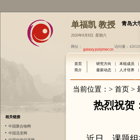
单福凯 教授
青岛大
2026年8月8日 星期六
网址：
访问量：42652
galaxy.polymer.cn
首页
研究方向
|
本组成员
简介
最新动态
|
人才培养
首页
当前位置：>
>
热烈祝贺：
相关链接
中国聚合物网
中国流变网
近日，课题组