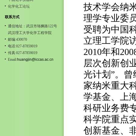
技术学会纳
化学化工论坛
理学专业委
联系方式
通信地址：武汉市珞狮路122号
受聘为中国
武汉理工大学化学工程学院
立理工学院
邮编:430070
电话:027-87859019
2010
年和
200
传真:027-87859019
Email:
huangjin@iccas.ac.cn
层次创新创
光计划
”
。曾
家纳米重大
学基金、上
科研业务费
科学院重点
创新基金、