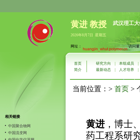
黄进 教授
武汉理工大
2026年8月7日 星期五
网址：
访问量：
huangjin_whut.polymer.cn
首页
研究方向
|
本组成员
简介
最新动态
|
人才培养
首页
当前位置：>
>
相关链接
黄进
，博士
中国聚合物网
药工程系研
中国流变网
中国化学仪器网