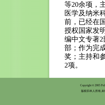
等
20
余项，
医学及纳米
前
，已经在
授权国家发
编中文专著
2
部；作为完
奖；主持和
2
项。
Copyright
2005 Pol
©
版权归本人所有,未