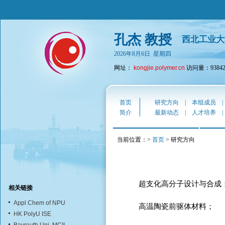
孔杰 教授
西北工业大
2026年8月6日 星期四
网址：
kongjie.polymer.cn
访问量：93842
首页
研究方向
|
本组成员
简介
最新动态
|
人才培养
当前位置：>
首页
> 研究方向
超支化高分子设计与合成
相关链接
Appl Chem of NPU
高温陶瓷前驱体材料；
HK PolyU ISE