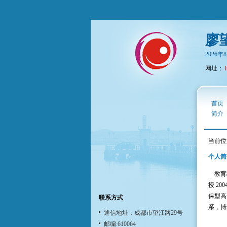
廖
2026
网址：
首页
简介
当前位
个人简
教育经
授 20
保型高
联系方式
系，博
通信地址：成都市望江路29号
邮编:610064