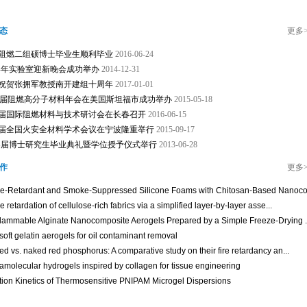
态
更多
阻燃二组硕博士毕业生顺利毕业
2016-06-24
14年实验室迎新晚会成功举办
2014-12-31
祝贺张拥军教授南开建组十周年
2017-01-01
6届阻燃高分子材料年会在美国斯坦福市成功举办
2015-05-18
届国际阻燃材料与技术研讨会在长春召开
2016-06-15
届全国火安全材料学术会议在宁波隆重举行
2015-09-17
13届博士研究生毕业典礼暨学位授予仪式举行
2013-06-28
作
更多
e-Retardant and Smoke-Suppressed Silicone Foams with Chitosan-Based Nanocoa
 retardation of cellulose-rich fabrics via a simplified layer-by-layer asse...
lammable Alginate Nanocomposite Aerogels Prepared by a Simple Freeze-Drying ..
soft gelatin aerogels for oil contaminant removal
d vs. naked red phosphorus: A comparative study on their fire retardancy an...
amolecular hydrogels inspired by collagen for tissue engineering
tion Kinetics of Thermosensitive PNIPAM Microgel Dispersions