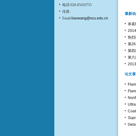
电话:028-85410755
传真:
最新动
Email:
liaowang@scu.edu.cn
恭喜
20
热烈
第2
第四
第六
20
论文著
Flam
Flame
Nonf
Ultra
Coate
Supr
Gela