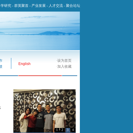
科学研究
-
群英聚首
-
产业发展
-
人才交流
-
聚合论坛
作
·
设为首页
English
馈
·
加入收藏
环
1
2
3
4