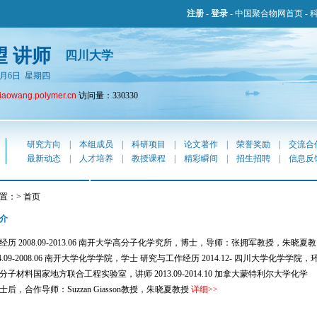
注册
-
登录
-
中国聚合物网首页
-
望 讲师
四川大学
年8月6日 星期四
liaowang.polymer.cn
访问量：330330
研究方向
|
本组成员
|
科研项目
|
论文著作
|
荣誉奖励
|
交流合
最新动态
|
人才培养
|
教授课程
|
精彩瞬间
|
招生招聘
|
信息反
置：> 首页
介
历 2008.09-2013.06 南开大学高分子化学究所，博士，导师：张拥军教授，朱晓夏教
04.09-2008.06 南开大学化学学院，学士 研究与工作经历 2014.12- 四川大学化学学院，
分子材料国家地方联合工程实验室，讲师 2013.09-2014.10 加拿大蒙特利尔大学化学
士后，合作导师：Suzzan Giasson教授，朱晓夏教授
详细
>>