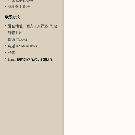
中国化学仪器网
化学化工论坛
联系方式
通信地址：西安市东祥路1号启
翔楼110
邮编:710072
电话:029-88460924
传真:
Email:
iampli@nwpu.edu.cn