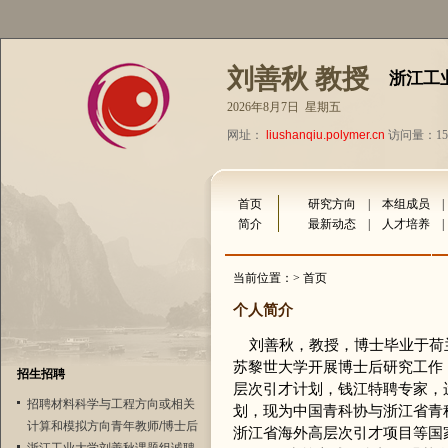
刘善秋 教授
浙江工
2026年8月7日 星期五
网址：
liushanqiu.polymer.cn
访问量：153
首页
研究方向
|
本组成员
简介
最新动态
|
人才培养
当前位置：> 首页
个人简介
刘善秋，教授，博士毕业于荷兰特文特
苏黎世大学开展博士后研究工作（20
招生招聘
层次引才计划，钱江特聘专家，
招聘材料科学与工程方向或相关
划，现为中国青科协与浙江省青
计算和模拟方向青年教师/博士后
浙江省海外高层次引才项目等国