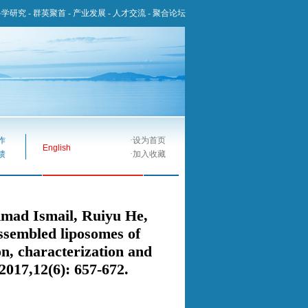
科学研究
-
群英聚首
-
产业发展
-
人才交流
-
聚合论坛
作
·
设为首页
English
馈
·
加入收藏
mad Ismail, Ruiyu He,
sembled liposomes of
n, characterization and
2017,12(6): 657-672.