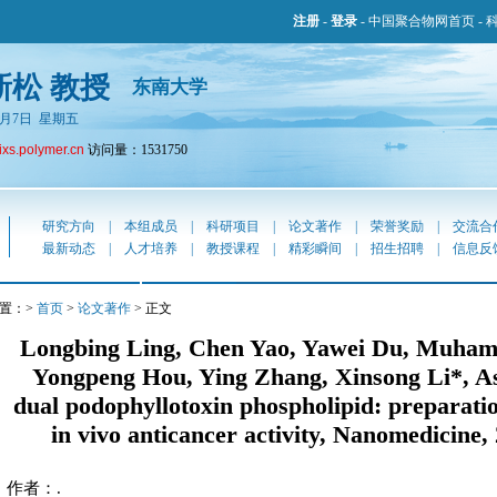
注册
-
登录
-
中国聚合物网首页
-
新松 教授
东南大学
年8月7日 星期五
lixs.polymer.cn
访问量：1531750
研究方向
|
本组成员
|
科研项目
|
论文著作
|
荣誉奖励
|
交流合
最新动态
|
人才培养
|
教授课程
|
精彩瞬间
|
招生招聘
|
信息反
置：>
首页
>
论文著作
> 正文
Longbing Ling, Chen Yao, Yawei Du, Muham
Yongpeng Hou, Ying Zhang, Xinsong Li*, As
dual podophyllotoxin phospholipid: preparatio
in vivo anticancer activity, Nanomedicine, 
作者：.