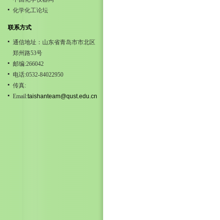
化学化工论坛
联系方式
通信地址：山东省青岛市市北区
郑州路53号
邮编:266042
电话:0532-84022950
传真:
Email:
taishanteam@qust.edu.cn