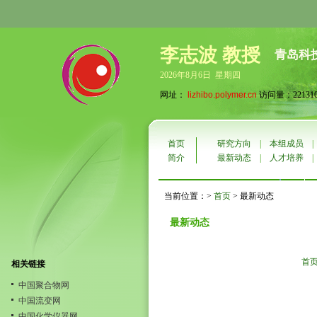
李志波 教授
青岛科
2026年8月6日 星期四
网址：
lizhibo.polymer.cn
访问量：22131
首页
研究方向
|
本组成员
简介
最新动态
|
人才培养
当前位置：>
首页
> 最新动态
最新动态
首
相关链接
中国聚合物网
中国流变网
中国化学仪器网